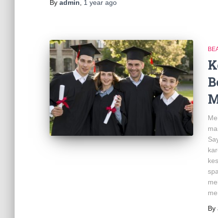
By
admin
,
1 year
ago
BE
K
B
M
Mel
mah
Sa
kar
kes
sp
mel
me
By