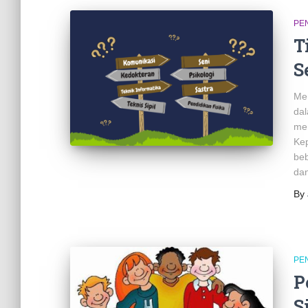
PE
T
S
Mem
dal
men
Kep
beb
dan
By
PE
P
S