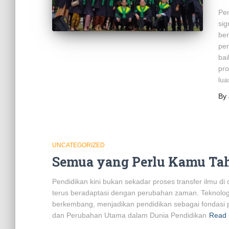
Pen
sig
ber
pen
bai
pro
lua
By
UNCATEGORIZED
Semua yang Perlu Kamu Tah
Pendidikan kini bukan sekadar proses transfer ilmu d
terus beradaptasi dengan perubahan zaman. Teknolog
berkembang, menjadikan pendidikan sebagai fondasi 
dan Perubahan Utama dalam Dunia Pendidikan
Read