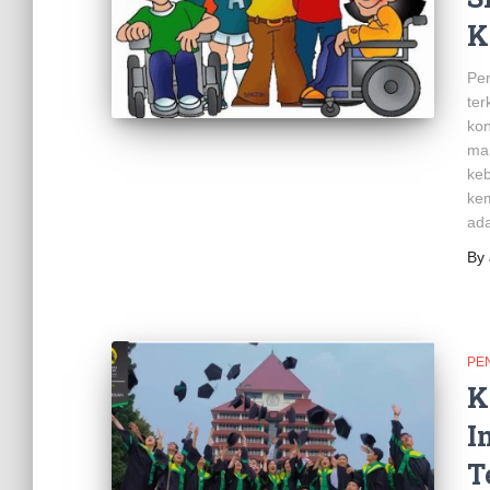
K
Pen
ter
ko
ma
keb
kem
ada
By
PE
K
I
T