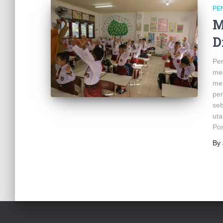
PE
M
D
Pen
mel
mer
pen
seb
ut
Pos
By