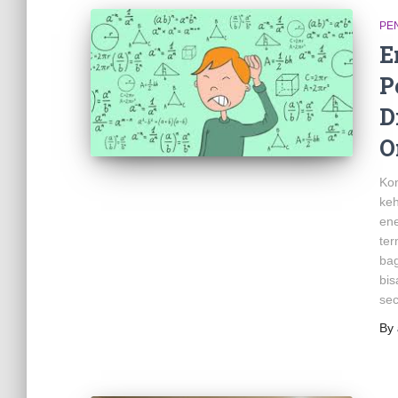
PE
E
P
D
O
Kon
keh
ene
ter
bag
bi
se
By