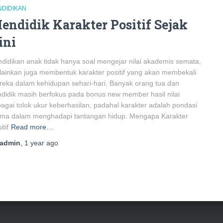
NDIDIKAN
endidik Karakter Positif Sejak
ini
didikan anak tidak hanya soal mengejar nilai akademis semata,
ainkan juga membentuk karakter positif yang akan membekali
eka dalam kehidupan sehari-hari. Banyak orang tua dan
didik masih berfokus pada bonus new member hasil nilai
agai tolok ukur keberhasilan, padahal karakter adalah pondasi
ama dalam menghadapi tantangan hidup. Mengapa Karakter
itif
Read more…
admin
,
1 year
ago