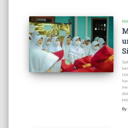
PE
M
u
S
Sek
kem
Unt
har
men
aka
ke
By