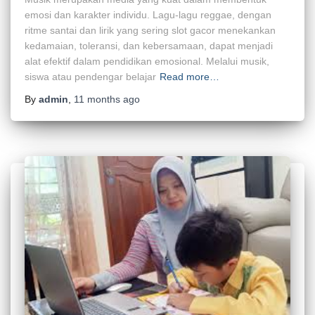
emosi dan karakter individu. Lagu-lagu reggae, dengan
ritme santai dan lirik yang sering slot gacor menekankan
kedamaian, toleransi, dan kebersamaan, dapat menjadi
alat efektif dalam pendidikan emosional. Melalui musik,
siswa atau pendengar belajar
Read more…
By
admin
,
11 months
ago