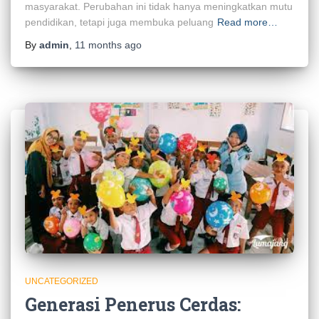
masyarakat. Perubahan ini tidak hanya meningkatkan mutu
pendidikan, tetapi juga membuka peluang
Read more…
By
admin
,
11 months
ago
UNCATEGORIZED
Generasi Penerus Cerdas: