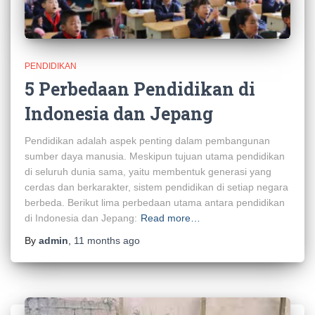
PENDIDIKAN
5 Perbedaan Pendidikan di
Indonesia dan Jepang
Pendidikan adalah aspek penting dalam pembangunan
sumber daya manusia. Meskipun tujuan utama pendidikan
di seluruh dunia sama, yaitu membentuk generasi yang
cerdas dan berkarakter, sistem pendidikan di setiap negara
berbeda. Berikut lima perbedaan utama antara pendidikan
di Indonesia dan Jepang:
Read more…
By
admin
,
11 months
ago