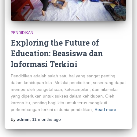
PENDIDIKAN
Exploring the Future of
Education: Beasiswa dan
Informasi Terkini
Pendidikan adalah salah satu hal yang sangat penting
dalam kehidupan kita. Melalui pendidikan, seseorang dapat
memperoleh pengetahuan, keterampilan, dan nilai-nilai
yang diperlukan untuk sukses dalam kehidupan. Oleh
karena itu, penting bagi kita untuk terus mengikuti
perkembangan terkini di dunia pendidikan,
Read more…
By
admin
,
11 months
ago