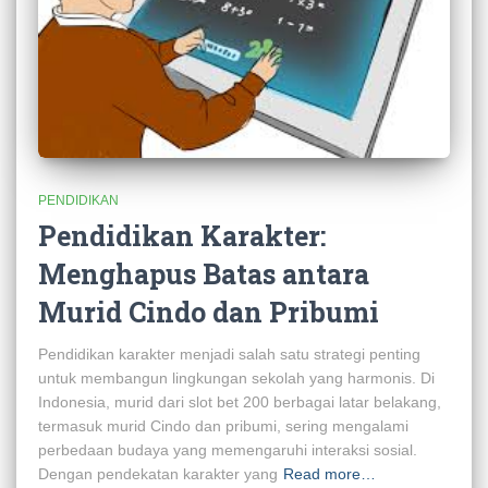
PENDIDIKAN
Pendidikan Karakter:
Menghapus Batas antara
Murid Cindo dan Pribumi
Pendidikan karakter menjadi salah satu strategi penting
untuk membangun lingkungan sekolah yang harmonis. Di
Indonesia, murid dari slot bet 200 berbagai latar belakang,
termasuk murid Cindo dan pribumi, sering mengalami
perbedaan budaya yang memengaruhi interaksi sosial.
Dengan pendekatan karakter yang
Read more…