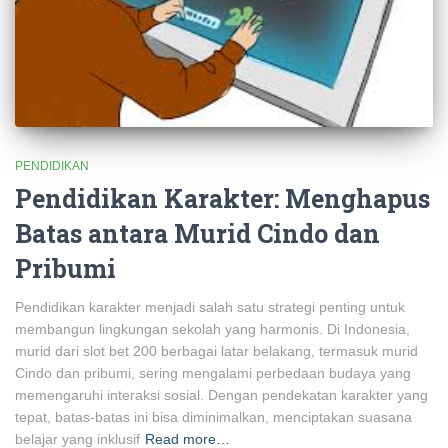
PENDIDIKAN
Pendidikan Karakter: Menghapus
Batas antara Murid Cindo dan
Pribumi
Pendidikan karakter menjadi salah satu strategi penting untuk
membangun lingkungan sekolah yang harmonis. Di Indonesia,
murid dari slot bet 200 berbagai latar belakang, termasuk murid
Cindo dan pribumi, sering mengalami perbedaan budaya yang
memengaruhi interaksi sosial. Dengan pendekatan karakter yang
tepat, batas-batas ini bisa diminimalkan, menciptakan suasana
belajar yang inklusif
Read more…