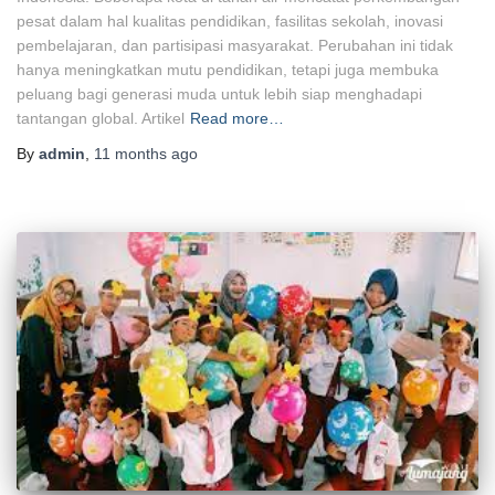
pesat dalam hal kualitas pendidikan, fasilitas sekolah, inovasi
pembelajaran, dan partisipasi masyarakat. Perubahan ini tidak
hanya meningkatkan mutu pendidikan, tetapi juga membuka
peluang bagi generasi muda untuk lebih siap menghadapi
tantangan global. Artikel
Read more…
By
admin
,
11 months
ago