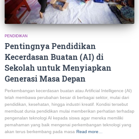
PENDIDIKAN
Pentingnya Pendidikan
Kecerdasan Buatan (AI) di
Sekolah untuk Menyiapkan
Generasi Masa Depan
Perkembangan kecerdasan buatan atau Artificial Intelligence (AI)
telah membawa perubahan besar di berbagai sektor, mulai dari
pendidikan, kesehatan, hingga industri kreatif. Kondisi tersebut
membuat dunia pendidikan mulai memberikan perhatian terhadap
pengenalan teknologi AI kepada siswa agar mereka memiliki
pemahaman yang baik mengenai perkembangan teknologi yang
akan terus berkembang pada masa
Read more…