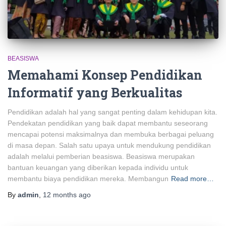
BEASISWA
Memahami Konsep Pendidikan
Informatif yang Berkualitas
Pendidikan adalah hal yang sangat penting dalam kehidupan kita.
Pendekatan pendidikan yang baik dapat membantu seseorang
mencapai potensi maksimalnya dan membuka berbagai peluang
di masa depan. Salah satu upaya untuk mendukung pendidikan
adalah melalui pemberian beasiswa. Beasiswa merupakan
bantuan keuangan yang diberikan kepada individu untuk
membantu biaya pendidikan mereka. Membangun
Read more…
By
admin
,
12 months
ago