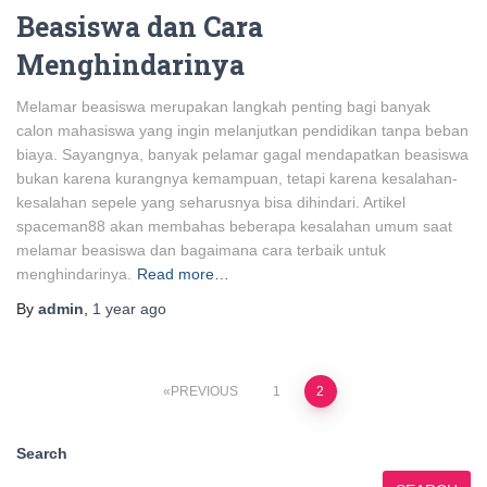
Beasiswa dan Cara
Menghindarinya
Melamar beasiswa merupakan langkah penting bagi banyak
calon mahasiswa yang ingin melanjutkan pendidikan tanpa beban
biaya. Sayangnya, banyak pelamar gagal mendapatkan beasiswa
bukan karena kurangnya kemampuan, tetapi karena kesalahan-
kesalahan sepele yang seharusnya bisa dihindari. Artikel
spaceman88 akan membahas beberapa kesalahan umum saat
melamar beasiswa dan bagaimana cara terbaik untuk
menghindarinya.
Read more…
By
admin
,
1 year
ago
Posts
PREVIOUS
1
2
pagination
Search