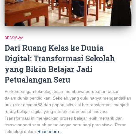
BEASISWA
Dari Ruang Kelas ke Dunia
Digital: Transformasi Sekolah
yang Bikin Belajar Jadi
Petualangan Seru
Perkembangan teknologi telah membawa perubahan besar
dalam dunia pendidikan. Sekolah yang dulu hanya mengandalkan
buku slot neymar88 dan papan tulis kini bertransformasi menjadi
ruang belajar digital yang interaktif dan penuh inovasi.
Transformasi ini menjadikan proses belajar lebih menarik dan
terasa seperti sebuah petualangan seru bagi para siswa. Peran
Teknologi dalam
Read more…