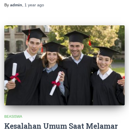
By
admin
,
1 year
ago
BEASISWA
Kesalahan Umum Saat Melamar