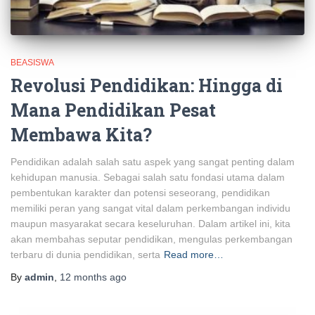
BEASISWA
Revolusi Pendidikan: Hingga di
Mana Pendidikan Pesat
Membawa Kita?
Pendidikan adalah salah satu aspek yang sangat penting dalam
kehidupan manusia. Sebagai salah satu fondasi utama dalam
pembentukan karakter dan potensi seseorang, pendidikan
memiliki peran yang sangat vital dalam perkembangan individu
maupun masyarakat secara keseluruhan. Dalam artikel ini, kita
akan membahas seputar pendidikan, mengulas perkembangan
terbaru di dunia pendidikan, serta
Read more…
By
admin
,
12 months
ago