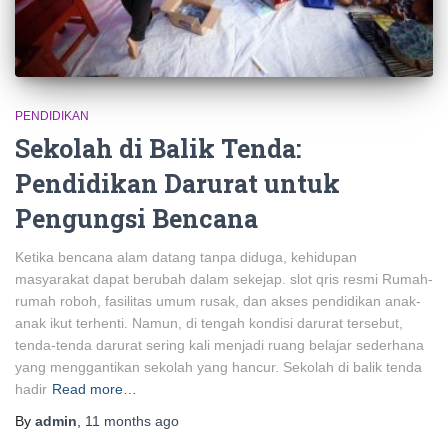
PENDIDIKAN
Sekolah di Balik Tenda:
Pendidikan Darurat untuk
Pengungsi Bencana
Ketika bencana alam datang tanpa diduga, kehidupan
masyarakat dapat berubah dalam sekejap. slot qris resmi Rumah-
rumah roboh, fasilitas umum rusak, dan akses pendidikan anak-
anak ikut terhenti. Namun, di tengah kondisi darurat tersebut,
tenda-tenda darurat sering kali menjadi ruang belajar sederhana
yang menggantikan sekolah yang hancur. Sekolah di balik tenda
hadir
Read more…
By
admin
,
11 months
ago