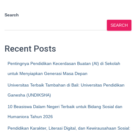
Search
SEARCH
Recent Posts
Pentingnya Pendidikan Kecerdasan Buatan (AI) di Sekolah
untuk Menyiapkan Generasi Masa Depan
Universitas Terbaik Tambahan di Bali: Universitas Pendidikan
Ganesha (UNDIKSHA)
10 Beasiswa Dalam Negeri Terbaik untuk Bidang Sosial dan
Humaniora Tahun 2026
Pendidikan Karakter, Literasi Digital, dan Kewirausahaan Sosial: