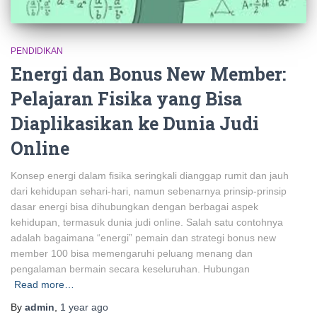
PENDIDIKAN
Energi dan Bonus New Member:
Pelajaran Fisika yang Bisa
Diaplikasikan ke Dunia Judi
Online
Konsep energi dalam fisika seringkali dianggap rumit dan jauh
dari kehidupan sehari-hari, namun sebenarnya prinsip-prinsip
dasar energi bisa dihubungkan dengan berbagai aspek
kehidupan, termasuk dunia judi online. Salah satu contohnya
adalah bagaimana “energi” pemain dan strategi bonus new
member 100 bisa memengaruhi peluang menang dan
pengalaman bermain secara keseluruhan. Hubungan
Read more…
By
admin
,
1 year
ago