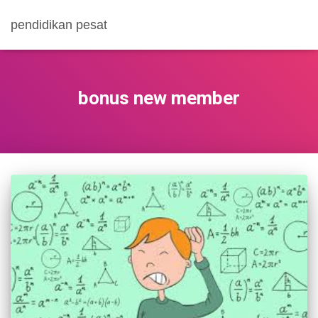
pendidikan pesat
bonus new member