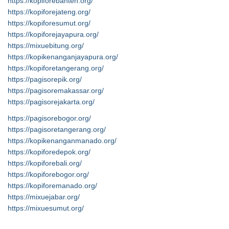
https://kopiforebanten.org/
https://kopiforejateng.org/
https://kopiforesumut.org/
https://kopiforejayapura.org/
https://mixuebitung.org/
https://kopikenanganjayapura.org/
https://kopiforetangerang.org/
https://pagisorepik.org/
https://pagisoremakassar.org/
https://pagisorejakarta.org/
https://pagisorebogor.org/
https://pagisoretangerang.org/
https://kopikenanganmanado.org/
https://kopiforedepok.org/
https://kopiforebali.org/
https://kopiforebogor.org/
https://kopiforemanado.org/
https://mixuejabar.org/
https://mixuesumut.org/