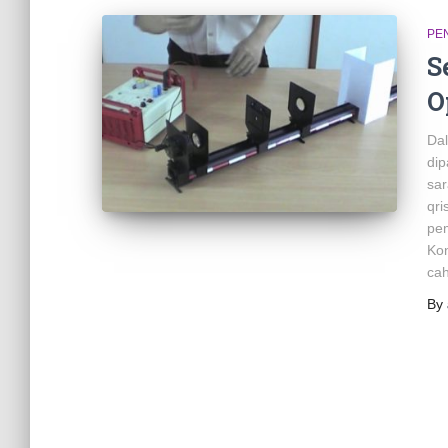
PE
S
O
Dal
di
sar
qri
pem
Kon
ca
By