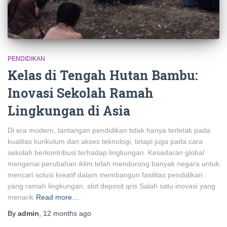
PENDIDIKAN
Kelas di Tengah Hutan Bambu:
Inovasi Sekolah Ramah
Lingkungan di Asia
Di era modern, tantangan pendidikan tidak hanya terletak pada
kualitas kurikulum dan akses teknologi, tetapi juga pada cara
sekolah berkontribusi terhadap lingkungan. Kesadaran global
mengenai perubahan iklim telah mendorong banyak negara untuk
mencari solusi kreatif dalam membangun fasilitas pendidikan
yang ramah lingkungan. slot deposit qris Salah satu inovasi yang
menarik
Read more…
By
admin
,
12 months
ago