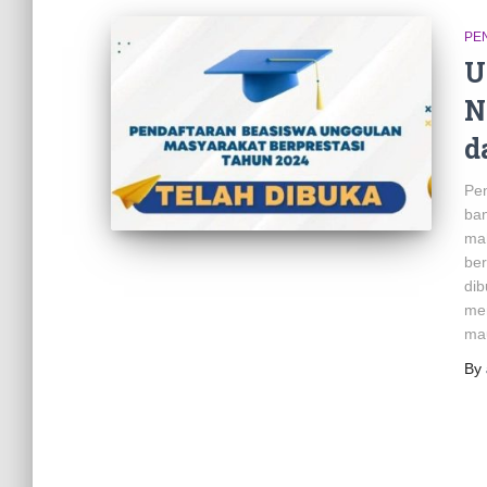
PE
U
N
d
Pen
ban
ma
ber
dib
men
ma
By