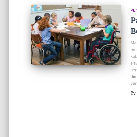
PE
P
B
Men
me
keb
sis
seg
dim
yan
By