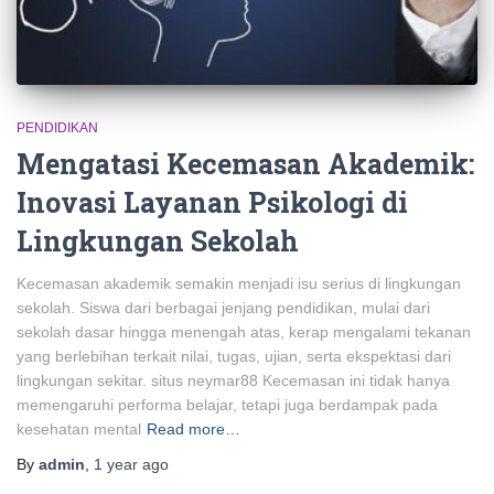
PENDIDIKAN
Mengatasi Kecemasan Akademik:
Inovasi Layanan Psikologi di
Lingkungan Sekolah
Kecemasan akademik semakin menjadi isu serius di lingkungan
sekolah. Siswa dari berbagai jenjang pendidikan, mulai dari
sekolah dasar hingga menengah atas, kerap mengalami tekanan
yang berlebihan terkait nilai, tugas, ujian, serta ekspektasi dari
lingkungan sekitar. situs neymar88 Kecemasan ini tidak hanya
memengaruhi performa belajar, tetapi juga berdampak pada
kesehatan mental
Read more…
By
admin
,
1 year
ago