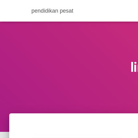
pendidikan pesat
l