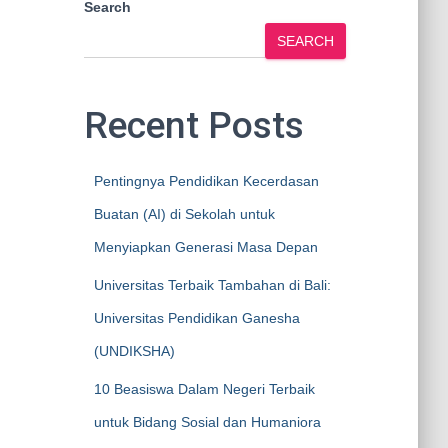
Search
SEARCH
Recent Posts
Pentingnya Pendidikan Kecerdasan
Buatan (AI) di Sekolah untuk
Menyiapkan Generasi Masa Depan
Universitas Terbaik Tambahan di Bali:
Universitas Pendidikan Ganesha
(UNDIKSHA)
10 Beasiswa Dalam Negeri Terbaik
untuk Bidang Sosial dan Humaniora