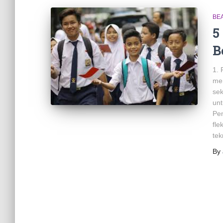
BE
5
B
1. 
me
sek
unt
Pen
fle
tek
By