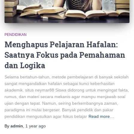
PENDIDIKAN
Menghapus Pelajaran Hafalan:
Saatnya Fokus pada Pemahaman
dan Logika
Selama bertahun-tahun, metode pembelajaran di banyak sekolah
sangat mengandalkan hafalan sebagai kunci keberhasilan
akademik. situs neymar88 Siswa didorong untuk mengingat fakta,
rumus, dan materi secara mekanis agar mampu menjawab soal
ujian dengan tepat. Namun, seiring berkembangnya zaman,
paradigma ini mulai bergeser. Banyak pendidik dan pakar
pendidikan mengusulkan agar fokus belajar
Read more…
By
admin
,
1 year
ago