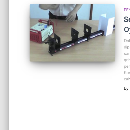
PE
S
O
Dal
di
sar
qri
pem
Kon
ca
By