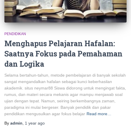
PENDIDIKAN
Menghapus Pelajaran Hafalan:
Saatnya Fokus pada Pemahaman
dan Logika
Selama bertahun-tahun, metode pembelajaran di banyak sekolah
sangat mengandalkan hafalan sebagai kunci keberhasilan
akademik. situs neymar88 Siswa didorong untuk mengingat fakta,
rumus, dan materi secara mekanis agar mampu menjawab soal
ujian dengan tepat. Namun, seiring berkembangnya zaman,
paradigma ini mulai bergeser. Banyak pendidik dan pakar
pendidikan mengusulkan agar fokus belajar
Read more…
By
admin
,
1 year
ago