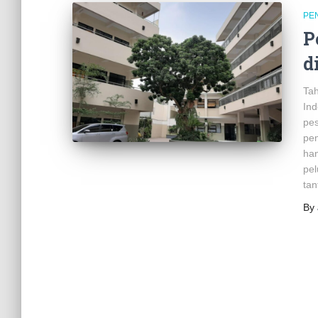
PE
P
d
Tah
Ind
pes
pem
han
pel
tan
By