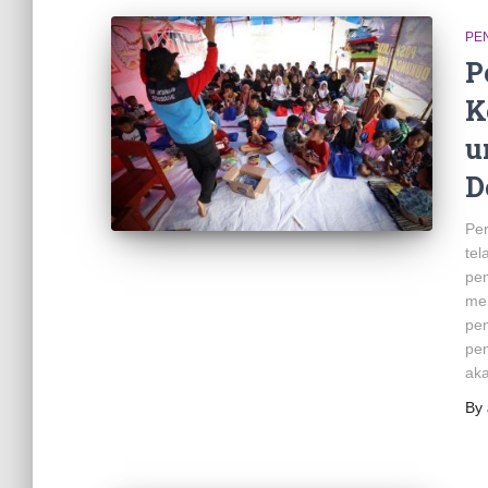
PE
P
K
u
D
Per
tel
pen
mem
pen
pe
ak
By