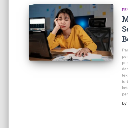
PE
M
S
B
Pan
pen
pen
dan
tek
ter
ke
pen
By