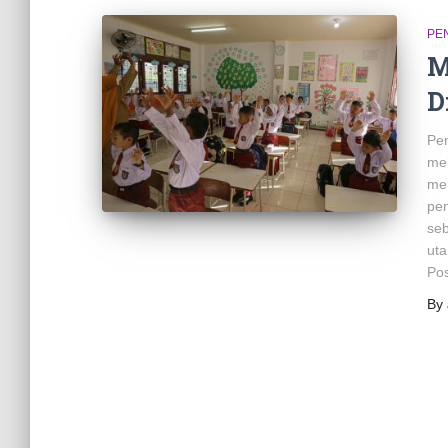
PE
M
D
Pen
mel
mer
pen
seb
ut
Pos
By