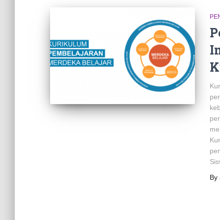
PE
P
I
K
Kur
pen
keb
pen
mem
Ku
pem
Si
By