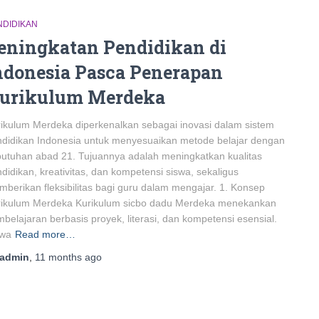
NDIDIKAN
eningkatan Pendidikan di
ndonesia Pasca Penerapan
urikulum Merdeka
ikulum Merdeka diperkenalkan sebagai inovasi dalam sistem
didikan Indonesia untuk menyesuaikan metode belajar dengan
utuhan abad 21. Tujuannya adalah meningkatkan kualitas
didikan, kreativitas, dan kompetensi siswa, sekaligus
berikan fleksibilitas bagi guru dalam mengajar. 1. Konsep
rikulum Merdeka Kurikulum sicbo dadu Merdeka menekankan
belajaran berbasis proyek, literasi, dan kompetensi esensial.
swa
Read more…
admin
,
11 months
ago