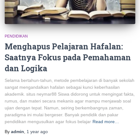
PENDIDIKAN
Menghapus Pelajaran Hafalan:
Saatnya Fokus pada Pemahaman
dan Logika
Selama bertahun-tahun, metode pembelajaran di banyak sekolah
sangat mengandalkan hafalan sebagai kunci keberhasilan
akademik. situs neymar88 Siswa didorong untuk mengingat fakta,
rumus, dan materi secara mekanis agar mampu menjawab soal
ujian dengan tepat. Namun, seiring berkembangnya zaman,
paradigma ini mulai bergeser. Banyak pendidik dan pakar
pendidikan mengusulkan agar fokus belajar
Read more…
By
admin
,
1 year
ago