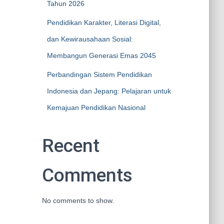
Tahun 2026
Pendidikan Karakter, Literasi Digital,
dan Kewirausahaan Sosial:
Membangun Generasi Emas 2045
Perbandingan Sistem Pendidikan
Indonesia dan Jepang: Pelajaran untuk
Kemajuan Pendidikan Nasional
Recent
Comments
No comments to show.