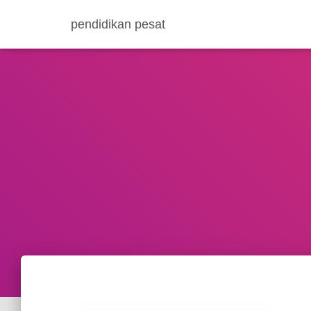
pendidikan pesat