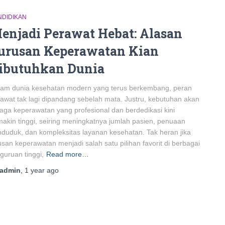
NDIDIKAN
enjadi Perawat Hebat: Alasan
urusan Keperawatan Kian
ibutuhkan Dunia
lam dunia kesehatan modern yang terus berkembang, peran
awat tak lagi dipandang sebelah mata. Justru, kebutuhan akan
aga keperawatan yang profesional dan berdedikasi kini
akin tinggi, seiring meningkatnya jumlah pasien, penuaan
duduk, dan kompleksitas layanan kesehatan. Tak heran jika
usan keperawatan menjadi salah satu pilihan favorit di berbagai
guruan tinggi,
Read more…
admin
,
1 year
ago