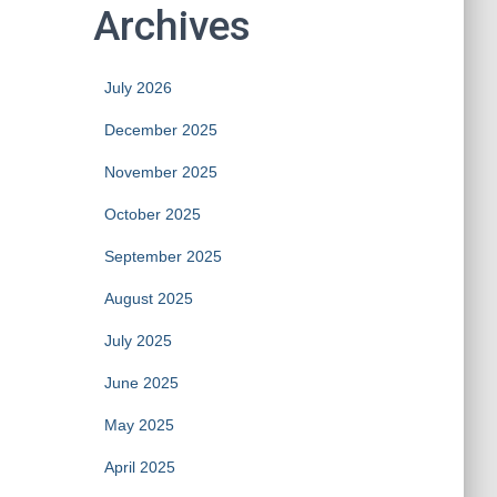
Archives
July 2026
December 2025
November 2025
October 2025
September 2025
August 2025
July 2025
June 2025
May 2025
April 2025