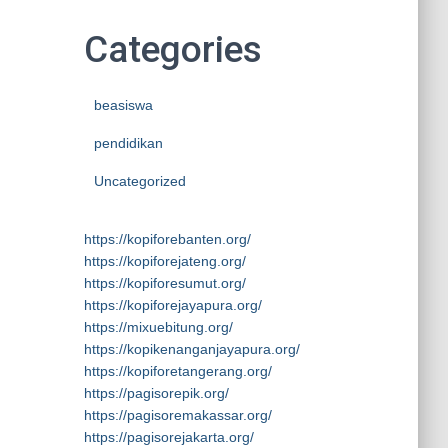
Categories
beasiswa
pendidikan
Uncategorized
https://kopiforebanten.org/
https://kopiforejateng.org/
https://kopiforesumut.org/
https://kopiforejayapura.org/
https://mixuebitung.org/
https://kopikenanganjayapura.org/
https://kopiforetangerang.org/
https://pagisorepik.org/
https://pagisoremakassar.org/
https://pagisorejakarta.org/