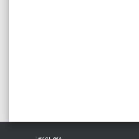
SAMPLE PAGE