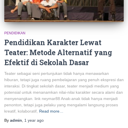
PENDIDIKAN
Pendidikan Karakter Lewat
Teater: Metode Alternatif yang
Efektif di Sekolah Dasar
Teater sebagai seni pertunjukan tidak hanya menawarkan
hiburan, tetapi juga ruang pembelajaran yang penuh ekspresi dan
interaksi. Di tingkat sekolah dasar, teater menjadi medium yang
potensial untuk menanamkan nilai-nilai karakter secara alami dan
menyenangkan. link neymar88 Anak-anak tidak hanya menjadi
penonton, tetapi juga pelaku yang mengalami langsung proses
kreatif, kolaboratif,
Read more…
By
admin
,
1 year
ago