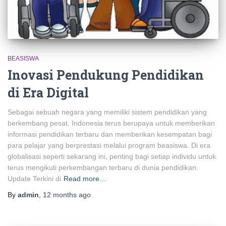
BEASISWA
Inovasi Pendukung Pendidikan
di Era Digital
Sebagai sebuah negara yang memiliki sistem pendidikan yang
berkembang pesat, Indonesia terus berupaya untuk memberikan
informasi pendidikan terbaru dan memberikan kesempatan bagi
para pelajar yang berprestasi melalui program beasiswa. Di era
globalisasi seperti sekarang ini, penting bagi setiap individu untuk
terus mengikuti perkembangan terbaru di dunia pendidikan.
Update Terkini di
Read more…
By
admin
,
12 months
ago