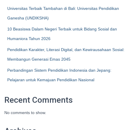
Universitas Terbaik Tambahan di Bali: Universitas Pendidikan
Ganesha (UNDIKSHA)
10 Beasiswa Dalam Negeri Terbaik untuk Bidang Sosial dan
Humaniora Tahun 2026
Pendidikan Karakter, Literasi Digital, dan Kewirausahaan Sosial:
Membangun Generasi Emas 2045
Perbandingan Sistem Pendidikan Indonesia dan Jepang:
Pelajaran untuk Kemajuan Pendidikan Nasional
Recent Comments
No comments to show.