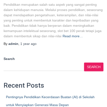
Pendidikan merupakan salah satu aspek yang sangat penting
dalam kehidupan manusia. Melalui proses pendidikan, seseorang
dapat mendapatkan pengetahuan, keterampilan, dan nilai-nilai
yang penting untuk membentuk karakter dan kepribadian yang
baik. Pendidikan tidak hanya berperan dalam meningkatkan
kemampuan intelektual seseorang, slot bet 100 perak tetapi juga
dalam membentuk sikap dan nilai-nilai
Read more…
By
admin
,
1 year
ago
Search
SEARCH
Recent Posts
Pentingnya Pendidikan Kecerdasan Buatan (AI) di Sekolah
untuk Menyiapkan Generasi Masa Depan