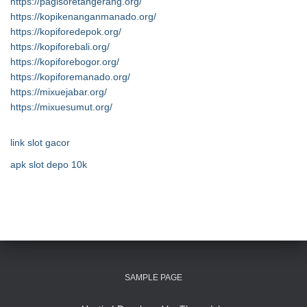
https://pagisoretangerang.org/
https://kopikenanganmanado.org/
https://kopiforedepok.org/
https://kopiforebali.org/
https://kopiforebogor.org/
https://kopiforemanado.org/
https://mixuejabar.org/
https://mixuesumut.org/
link slot gacor
apk slot depo 10k
SAMPLE PAGE