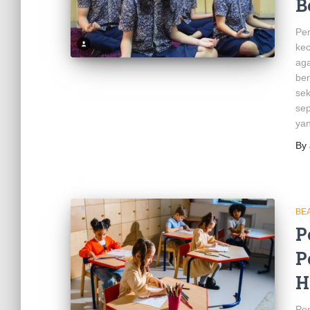
B
Pen
kec
aga
ber
sek
sep
ya
By
BE
P
P
H
Pen