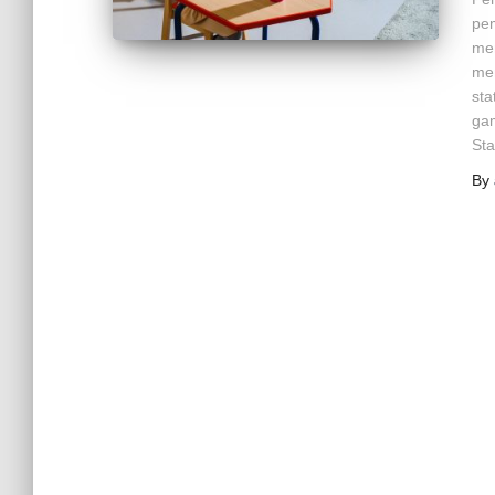
pem
me
men
sta
gam
Sta
By