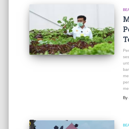
BE
M
P
T
Pen
ses
unt
ban
me
pen
men
By
BE