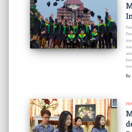
M
I
Pen
Pe
me
ma
ada
ban
me
By
PE
M
d