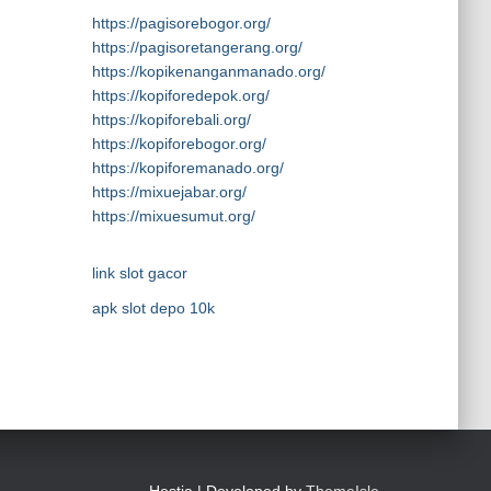
https://pagisorebogor.org/
https://pagisoretangerang.org/
https://kopikenanganmanado.org/
https://kopiforedepok.org/
https://kopiforebali.org/
https://kopiforebogor.org/
https://kopiforemanado.org/
https://mixuejabar.org/
https://mixuesumut.org/
link slot gacor
apk slot depo 10k