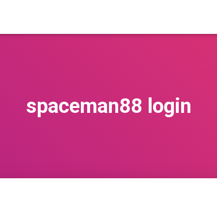
spaceman88 login