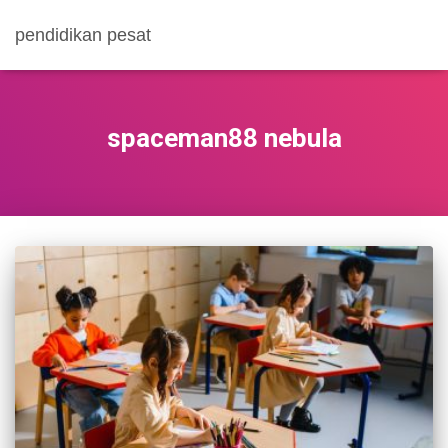
pendidikan pesat
spaceman88 nebula