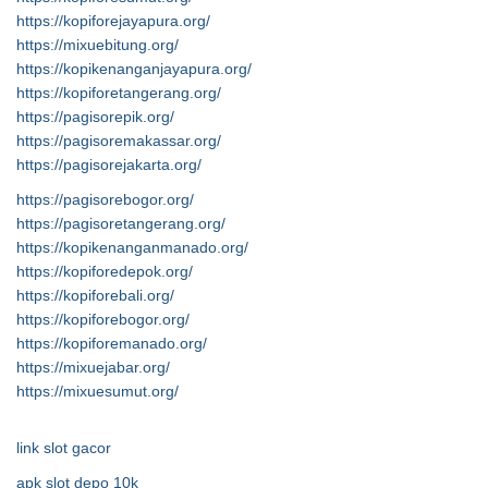
https://kopiforejayapura.org/
https://mixuebitung.org/
https://kopikenanganjayapura.org/
https://kopiforetangerang.org/
https://pagisorepik.org/
https://pagisoremakassar.org/
https://pagisorejakarta.org/
https://pagisorebogor.org/
https://pagisoretangerang.org/
https://kopikenanganmanado.org/
https://kopiforedepok.org/
https://kopiforebali.org/
https://kopiforebogor.org/
https://kopiforemanado.org/
https://mixuejabar.org/
https://mixuesumut.org/
link slot gacor
apk slot depo 10k