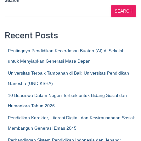
Search
SEARCH
Recent Posts
Pentingnya Pendidikan Kecerdasan Buatan (AI) di Sekolah
untuk Menyiapkan Generasi Masa Depan
Universitas Terbaik Tambahan di Bali: Universitas Pendidikan
Ganesha (UNDIKSHA)
10 Beasiswa Dalam Negeri Terbaik untuk Bidang Sosial dan
Humaniora Tahun 2026
Pendidikan Karakter, Literasi Digital, dan Kewirausahaan Sosial:
Membangun Generasi Emas 2045
Perbandingan Sistem Pendidikan Indonesia dan Jepang: