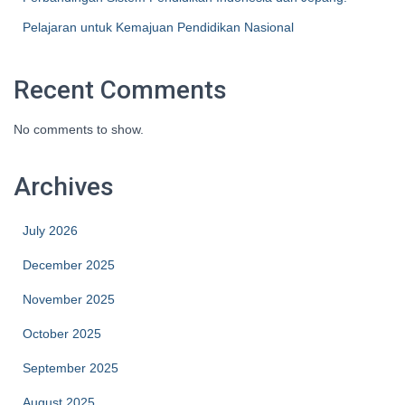
Pelajaran untuk Kemajuan Pendidikan Nasional
Recent Comments
No comments to show.
Archives
July 2026
December 2025
November 2025
October 2025
September 2025
August 2025