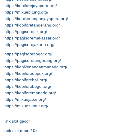
https://kopiforejayapura.org/
https://mixuebitung.org/
https://kopikenanganjayapura.org/
https://kopiforetangerang.org/
https://pagisorepik.org/
https://pagisoremakassar.org/
https://pagisorejakarta.org/
https://pagisorebogor.org/
https://pagisoretangerang.org/
https://kopikenanganmanado.org/
https://kopiforedepok.org/
https://kopiforebali.org/
https://kopiforebogor.org/
https://kopiforemanado.org/
https://mixuejabar.org/
https://mixuesumut.org/
link slot gacor
apk slot depo 10k