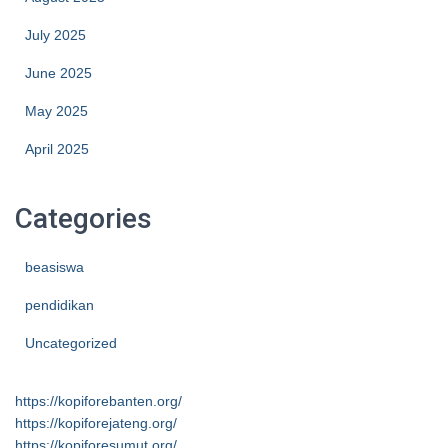
July 2025
June 2025
May 2025
April 2025
Categories
beasiswa
pendidikan
Uncategorized
https://kopiforebanten.org/
https://kopiforejateng.org/
https://kopiforesumut.org/