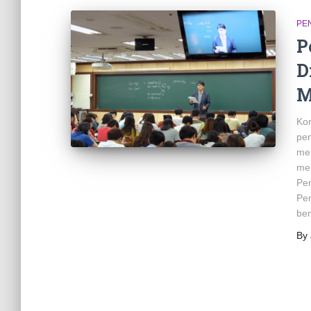
PE
P
D
M
Kor
pen
men
mem
Pen
Pe
be
By