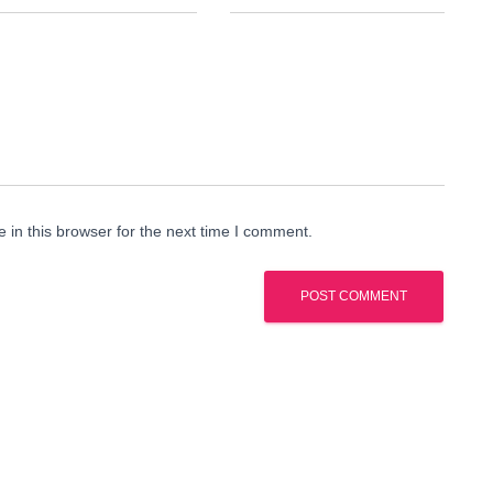
in this browser for the next time I comment.