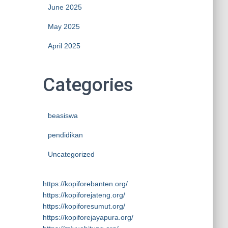
June 2025
May 2025
April 2025
Categories
beasiswa
pendidikan
Uncategorized
https://kopiforebanten.org/
https://kopiforejateng.org/
https://kopiforesumut.org/
https://kopiforejayapura.org/