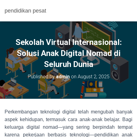
pendidikan pesat
Sekolah Virtual Internasional:
Solusi Anak Digital Nomad di
Seluruh Dunia
Published by
admin
on
August 2, 2025
Perkembangan teknologi digital telah mengubah banyak
aspek kehidupan, termasuk cara anak-anak belajar. Bagi
keluarga digital nomad—yang sering berpindah tempat
karena pekerjaan berbasis teknologi—pendidikan anak