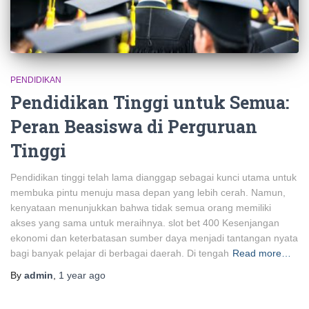
PENDIDIKAN
Pendidikan Tinggi untuk Semua:
Peran Beasiswa di Perguruan
Tinggi
Pendidikan tinggi telah lama dianggap sebagai kunci utama untuk
membuka pintu menuju masa depan yang lebih cerah. Namun,
kenyataan menunjukkan bahwa tidak semua orang memiliki
akses yang sama untuk meraihnya. slot bet 400 Kesenjangan
ekonomi dan keterbatasan sumber daya menjadi tantangan nyata
bagi banyak pelajar di berbagai daerah. Di tengah
Read more…
By
admin
,
1 year
ago